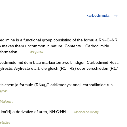
karbodiimidai
diimine is a functional group consisting of the formula RN=C=NR.
ch makes them uncommon in nature. Contents 1 Carbodiimide
ide formation… …
Wikipedia
odiimide mit dem blau markierten zweibindigen Carbodiimid Rest.
lreste, Arylreste etc.), die gleich (R1= R2) oder verschieden (R1≠
tis chemija formulė (RN=)₂C atitikmenys: angl. carbodiimide rus.
odynas
Wiktionary
i imґid) a derivative of urea, NH:C:NH …
Medical dictionary
yllables