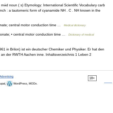
 mə̇d noun ( s) Etymology: International Scientific Vocabulary carb
rench : a tautomeric form of cyanamide NH . C . NH known in the
onate; central motor conduction time …
Medical dictionary
fonate; • central motor conduction time …
Dictionary of medical
1 in Brilon) ist ein deutscher Chemiker und Physiker. Er hat den
 an der RWTH Aachen inne. Inhaltsverzeichnis 1 Leben 2
Advertising
18+
upal,
WordPress, MODx.