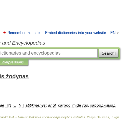
Remember this site
Embed dictionaries into your website
EN
s and Encyclopedias
Search!
Interpretations
is žodynas
ulė
HN
=
C
=
NH
atitikmenys
:
angl
.
carbodiimide
rus
.
карбодиимид
papild
.
leid
. –
Vilnius:
Mokslo
ir
enciklopedijų
leidybos
institutas
.
Kazys
Daukšas
,
Jurgis