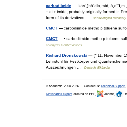
carbodiimide
— |kär(ˌ)bōˈdīəˌmīd, ōˌdīˈiˌm ,
+ di + imide; probably originally formed in F
form of its derivatives …
Useful english dictionary
CMCT
— carbodiimide metho p toluene sulf
CMCT
— • carbodiimide metho p toluene sul
acronyms & abbreviations
Richard Dronskowski
— (* 11. November 196
Lehrstuhl für Festkörper und Quantenchemie
Auszeichnungen …
Deutsch Wikipedia
© Academic, 2000-2026
Contact us:
Technical Support
,
Dictionaries export
, created on PHP,
Joomla,
Dr