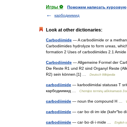
Игры ⚽
Поможем написать курсовую
карбодиимид
Look at other dictionaries:
Carbodiimide
— A carbodiimide or a methane
Carbodiimides hydrolyze to form ureas, whi
formation 2 Uses of carbodiimides 2.1 Am
Carbodiimide
— Allgemeine Formel der Carb
Die Reste R1 und R2 sind Organyl Reste (Alky
R2) sein können.[1] …
Deutsch Wikipedia
carbodiimide
— karbodiimidai statusas T sri
карбодиимид …
Chemijos terminų aiškinamasis ž
carbodiimide
— noun the compound H …
carbodiimide
— car·bo·di·im·ide (kahr″bo d
carbodiimide
— car·bo·di·i·mide …
English s