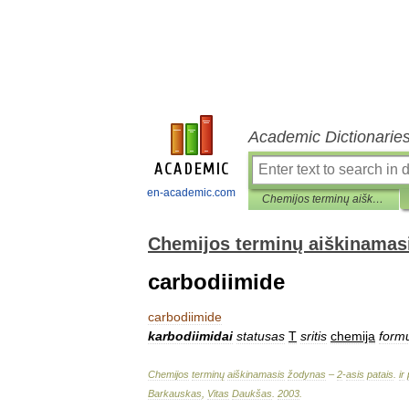
Academic Dictionarie
en-academic.com
Chemijos terminų aiškinamasis žodynas
Chemijos terminų aiškinamas
carbodiimide
carbodiimide
karbodiimidai
statusas
T
sritis
chemija
form
Chemijos
terminų
aiškinamasis
žodynas
–
2
-
asis
patais
.
ir
Barkauskas
,
Vitas
Daukšas
.
2003
.